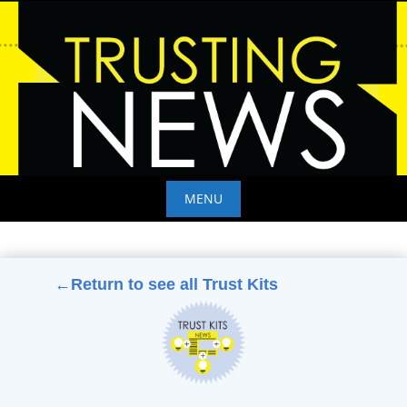
Skip
to
content
MENU
Skip
to
content
←Return to see all Trust Kits